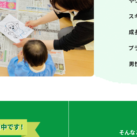
や
ス
成
プ
男
そんな